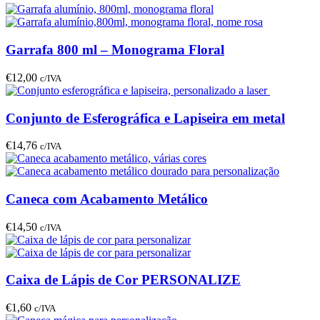
Garrafa 800 ml – Monograma Floral
€
12,00
c/IVA
Conjunto de Esferográfica e Lapiseira em metal
€
14,76
c/IVA
Caneca com Acabamento Metálico
€
14,50
c/IVA
Caixa de Lápis de Cor PERSONALIZE
€
1,60
c/IVA