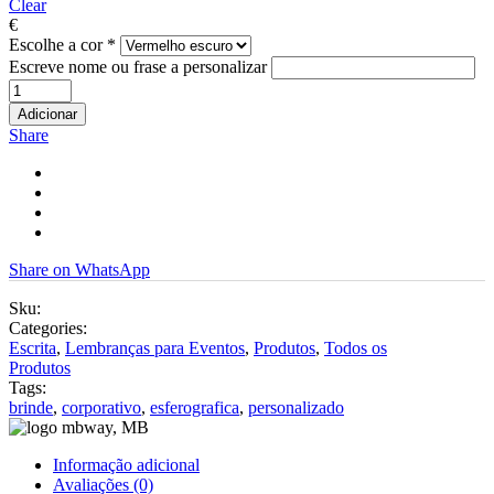
through
Clear
€135,30
€
Escolhe a cor
*
Escreve nome ou frase a personalizar
Adicionar
Share
Share on WhatsApp
Sku:
Categories:
Escrita
,
Lembranças para Eventos
,
Produtos
,
Todos os
Produtos
Tags:
brinde
,
corporativo
,
esferografica
,
personalizado
Informação adicional
Avaliações (0)