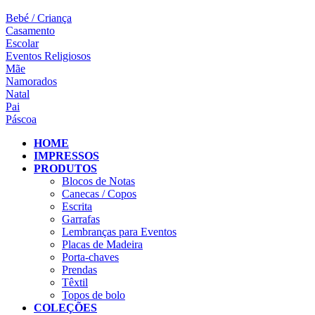
Bebé / Criança
Casamento
Escolar
Eventos Religiosos
Mãe
Namorados
Natal
Pai
Páscoa
HOME
IMPRESSOS
PRODUTOS
Blocos de Notas
Canecas / Copos
Escrita
Garrafas
Lembranças para Eventos
Placas de Madeira
Porta-chaves
Prendas
Têxtil
Topos de bolo
COLEÇÕES