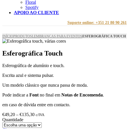
Floral
Spotify
APOIO AO CLIENTE
Suporte online: +351 21 80 90 261
INÍCIO
PRODUTOS
LEMBRANÇAS PARA EVENTOS
ESFEROGRÁFICA TOUCH
Esferográfica Touch
Esferográfica de alumínio e touch.
Escrita azul e sistema pulsar.
Um modelo clássico que nunca passa de moda.
Pode indicar a
Font
no final em
Notas de Encomenda
.
em caso de dúvida entre em contacto.
Price
€
49,20
–
€
135,30
c/IVA
range:
Quantidade
€49,20